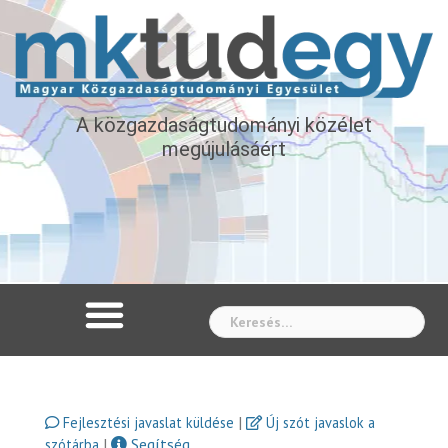
A közgazdaságtudományi közélet
megújulásáért
Whe
|
Fejlesztési javaslat küldése
Új szót javaslok a
|
Segítség
szótárba