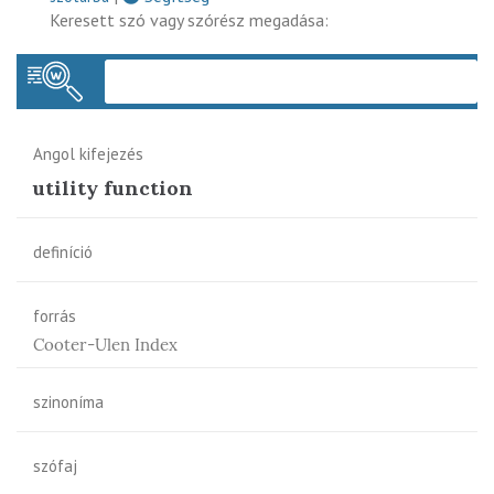
Keresett szó vagy szórész megadása:
Keres
Angol kifejezés
utility function
definíció
forrás
Cooter-Ulen Index
szinoníma
szófaj