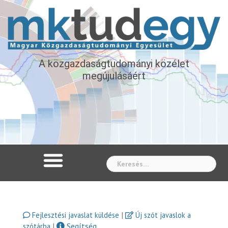
A közgazdaságtudományi közélet
megújulásáért
Whe
|
Fejlesztési javaslat küldése
Új szót javaslok a
|
Segítség
szótárba