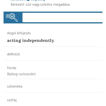
Keresett szó vagy szórész megadása:
Keres
Angol kifejezés
acting independently
definíció
forrás
Bishop szószedet
szinoníma
szófaj