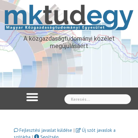
A közgazdaságtudományi közélet
megújulásáért
Whe
|
Fejlesztési javaslat küldése
Új szót javaslok a
|
Segítség
szótárba