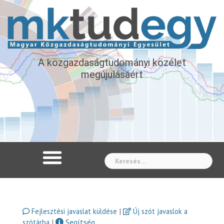
A közgazdaságtudományi közélet
megújulásáért
Whe
|
Fejlesztési javaslat küldése
Új szót javaslok a
|
Segítség
szótárba