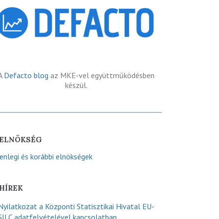
A
Defacto blog
az MKE-vel együttműködésben
készül.
ELNÖKSÉG
lenlegi és korábbi elnökségek
HÍREK
Nyilatkozat a Központi Statisztikai Hivatal EU-
SILC adatfelvételével kapcsolatban