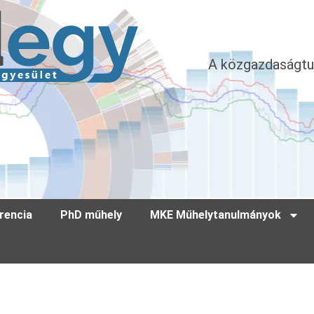
A közgazdaságtu
rencia
PhD műhely
MKE Műhelytanulmányok