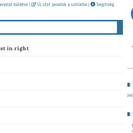
|
|
Segítség
javaslat küldése
Új szót javaslok a szótárba
Keres
rst in right
Je