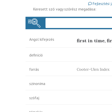
Fejlesztési 
Keresett szó vagy szórész megadása:
Angol kifejezés
first in time, fi
definíció
forrás
Cooter-Ulen Index
szinoníma
szófaj