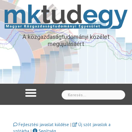
A közgazdaságtudományi közélet
megújulásáért
Whe
|
Fejlesztési javaslat küldése
Új szót javaslok a
|
Segítség
szótárba