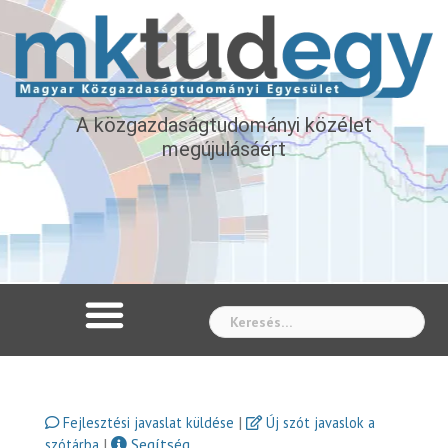
A közgazdaságtudományi közélet
megújulásáért
Whe
|
Fejlesztési javaslat küldése
Új szót javaslok a
|
Segítség
szótárba