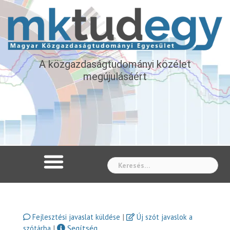
A közgazdaságtudományi közélet
megújulásáért
Whe
|
Fejlesztési javaslat küldése
Új szót javaslok a
|
Segítség
szótárba