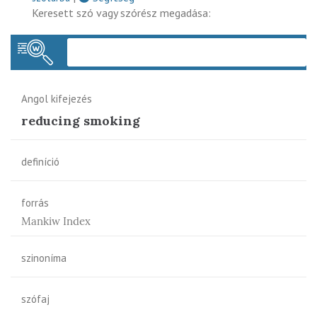
Keresett szó vagy szórész megadása:
Keres
Angol kifejezés
reducing smoking
definíció
forrás
Mankiw Index
szinoníma
szófaj