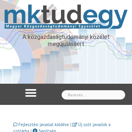
A közgazdaságtudományi közélet
megújulásáért
Whe
|
Fejlesztési javaslat küldése
Új szót javaslok a
|
Segítség
szótárba