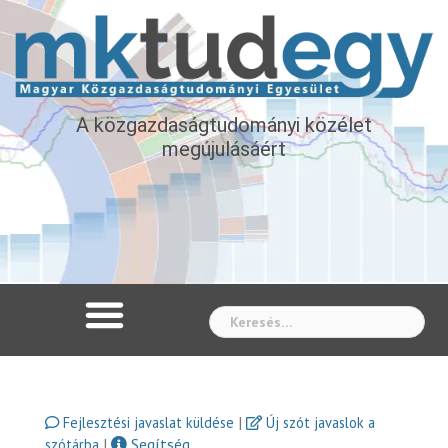
A közgazdaságtudományi közélet
megújulásáért
Whe
|
Fejlesztési javaslat küldése
Új szót javaslok a
|
Segítség
szótárba