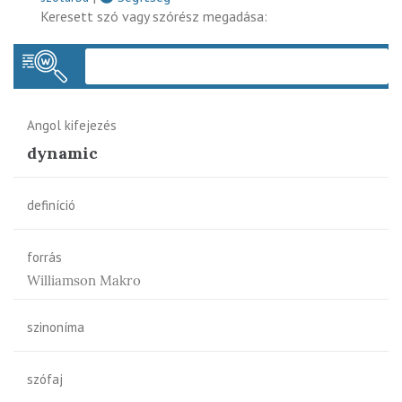
Keresett szó vagy szórész megadása:
Keres
Angol kifejezés
dynamic
definíció
forrás
Williamson Makro
szinoníma
szófaj