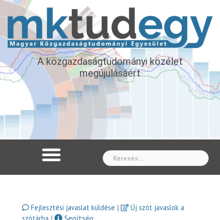
A közgazdaságtudományi közélet
megújulásáért
Whe
|
Fejlesztési javaslat küldése
Új szót javaslok a
|
Segítség
szótárba