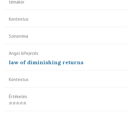
témakör
Kontextus
Szinoníma
Angol kifejezés
law of diminishing returns
Kontextus
Értékelés