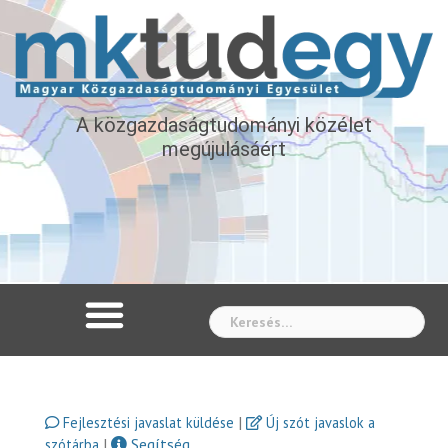
A közgazdaságtudományi közélet
megújulásáért
Whe
|
Fejlesztési javaslat küldése
Új szót javaslok a
|
Segítség
szótárba