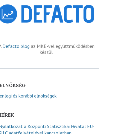
A
Defacto blog
az MKE-vel együttműködésben
készül.
ELNÖKSÉG
lenlegi és korábbi elnökségek
HÍREK
Nyilatkozat a Központi Statisztikai Hivatal EU-
SILC adatfelvételével kapcsolatban