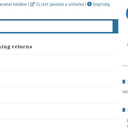
|
|
Segítség
javaslat küldése
Új szót javaslok a szótárba
Keres
hing returns
Je