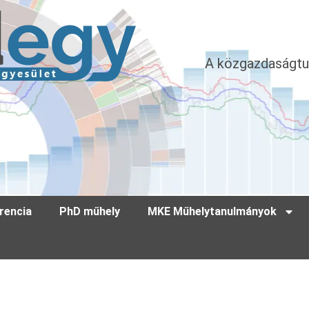
A közgazdaságtu
rencia
PhD műhely
MKE Műhelytanulmányok