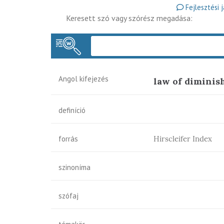
Fejlesztési 
Keresett szó vagy szórész megadása:
Angol kifejezés
law of diminis
definíció
forrás
Hirscleifer Index
szinoníma
szófaj