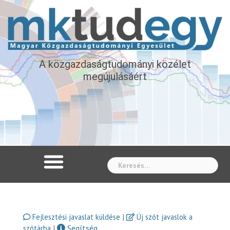
A közgazdaságtudományi közélet
megújulásáért
Whe
|
Fejlesztési javaslat küldése
Új szót javaslok a
|
Segítség
szótárba