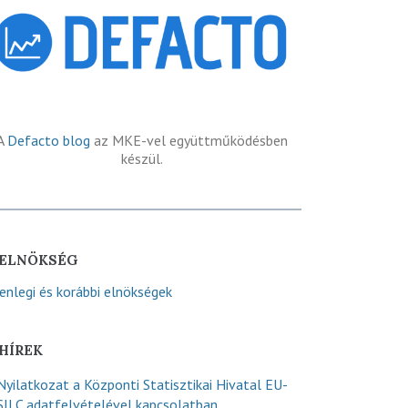
A
Defacto blog
az MKE-vel együttműködésben
készül.
ELNÖKSÉG
lenlegi és korábbi elnökségek
HÍREK
Nyilatkozat a Központi Statisztikai Hivatal EU-
SILC adatfelvételével kapcsolatban