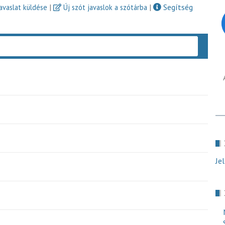
|
|
Segítség
javaslat küldése
Új szót javaslok a szótárba
Keres
Je