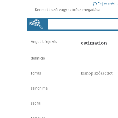
Fejlesztési 
Keresett szó vagy szórész megadása:
Angol kifejezés
estimation
definíció
forrás
Bishop szószedet
szinoníma
szófaj