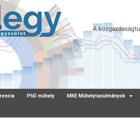
A közgazdaságtu
rencia
PhD műhely
MKE Műhelytanulmányok