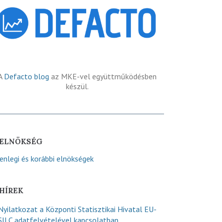
A
Defacto blog
az MKE-vel együttműködésben
készül.
ELNÖKSÉG
lenlegi és korábbi elnökségek
HÍREK
Nyilatkozat a Központi Statisztikai Hivatal EU-
SILC adatfelvételével kapcsolatban