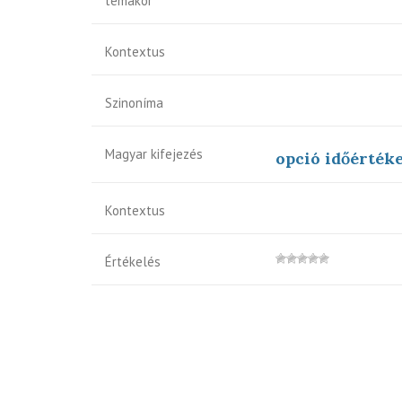
témakör
Kontextus
Szinoníma
Magyar kifejezés
opció időérték
Kontextus
Értékelés