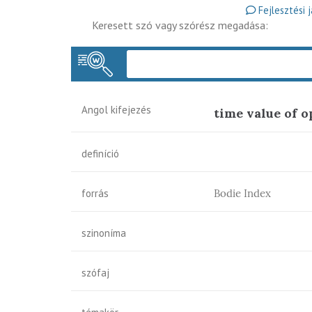
Fejlesztési 
Keresett szó vagy szórész megadása:
Angol kifejezés
time value of o
definíció
forrás
Bodie Index
szinoníma
szófaj