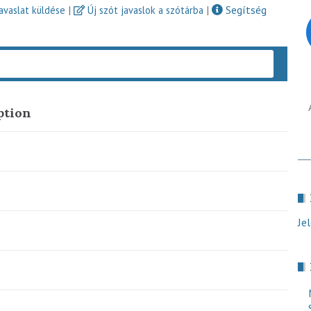
|
|
Segítség
javaslat küldése
Új szót javaslok a szótárba
Keres
ption
Je