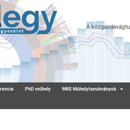
A közgazdaságtu
rencia
PhD műhely
MKE Műhelytanulmányok