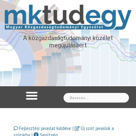
A közgazdaságtudományi közélet
megújulásáért
Whe
|
Fejlesztési javaslat küldése
Új szót javaslok a
|
Segítség
szótárba