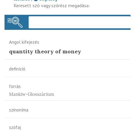
Keresett szó vagy szórész megadása:
Keres
Angol kifejezés
quantity theory of money
definíció
forrás
Mankiw-Glosszárium
szinoníma
szófaj