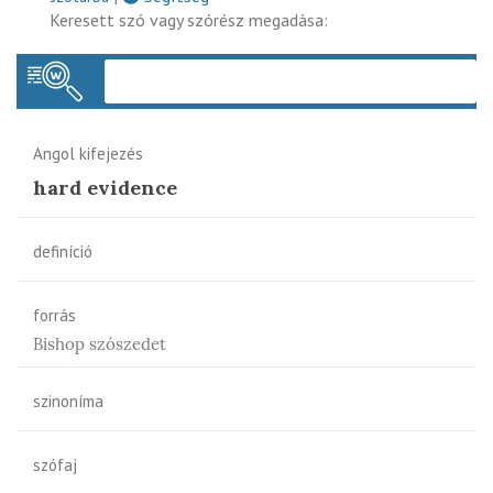
Keresett szó vagy szórész megadása:
Keres
Angol kifejezés
hard evidence
definíció
forrás
Bishop szószedet
szinoníma
szófaj