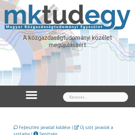
A közgazdaságtudományi közélet
megújulásáért
Whe
|
Fejlesztési javaslat küldése
Új szót javaslok a
|
Segítség
szótárba