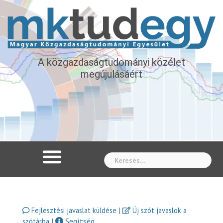
A közgazdaságtudományi közélet
megújulásáért
Whe
|
Fejlesztési javaslat küldése
Új szót javaslok a
|
Segítség
szótárba