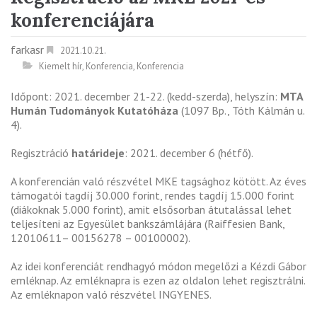
konferenciájára
farkasr
2021.10.21.
Kiemelt hír
,
Konferencia
,
Konferencia
Időpont: 2021. december 21-22. (kedd-szerda), helyszín:
MTA
Humán Tudományok Kutatóháza
(1097 Bp., Tóth Kálmán u.
4).
Regisztráció
határideje
: 2021. december 6 (hétfő).
A konferencián való részvétel MKE tagsághoz kötött. Az éves
támogatói tagdíj 30.000 forint, rendes tagdíj 15.000 forint
(diákoknak 5.000 forint), amit elsősorban átutalással lehet
teljesíteni az Egyesület bankszámlájára (Raiffesien Bank,
12010611– 00156278 – 00100002).
Az idei konferenciát rendhagyó módon megelőzi a Kézdi Gábor
emléknap. Az emléknapra is ezen az oldalon lehet regisztrálni.
Az emléknapon való részvétel INGYENES.