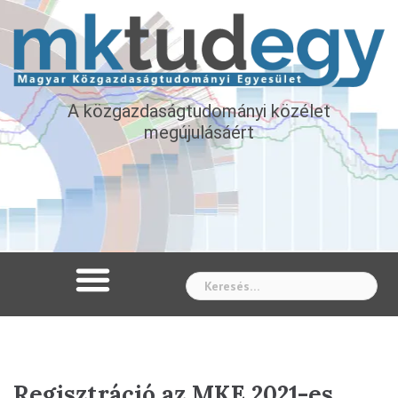
A közgazdaságtudományi közélet
megújulásáért
Whe
Regisztráció az MKE 2021-es