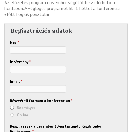
Az előzetes program november végétől lesz elérhető a
honlapon. A végleges programot kb. 1 héttel a konferencia
előtt fogjuk posztolni.
Regisztrációs adatok
Név
*
Intézmény
*
Email
*
Részvételi formám a konferencián
*
Személyes
Online
Részt veszek a december 20-án tartandó Kézdi Gábor
Emléknapon
*