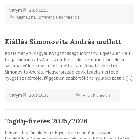
varym
2025.11.10.
Kiemelt hír
,
Konferencia
,
Konferencia
Kiállás Simonovits András mellett
Közlemény A Magyar Közgazdaságtudományi Egyesület kiáll
tagja, Simonovits András mellett, akit az elmúlt hetekben
szakmai véleménye miatt méltatlan támadások értek.
Simonovits András, Magyarország egyik legelismertebb
nyugdíjszakértője, független szakértőként nyilatkozott a […]
varym
2025.10.31.
Hírek
,
Kiemelt hír
Tagdíj-fizetés 2025/2026
Kedves Tagtársak és az Egyesületbe belépni kívánó
Érdeklődők! Az éves konferenciánk közeledtével szeretnénk