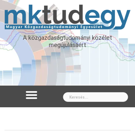
A közgazdaságtudományi közélet
megújulásáért
Whe