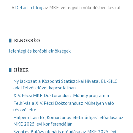
A
Defacto blog
az MKE-vel együttműködésben készül.
ELNÖKSÉG
Jelenlegi és korábbi elnökségek
HÍREK
Nyilatkozat a Központi Statisztikai Hivatal EU-SILC
adatfelvételével kapcsolatban
XIV. Pécsi MKE Doktorandusz Műhely programja
Felhívás a XIV. Pécsi Doktorandusz Műhelyen való
részvételre
Halpern László „Kornai János életműdíjas” előadása az
MKE 2025. évi konferenciáján
Szentes Balázs plenáris előadása az MKE 2025. évi