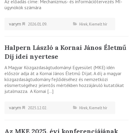
Az előadás címe: Mechanizmus- és információtervezés MI-
ügynökök számára
varym
2026.01.09.
Hírek
,
Kiemelt hír
Halpern László a Kornai János Életmű
Díj idei nyertese
A Magyar Közgazdaságtudományi Egyesület (MKE) idén
először adja át a Kornai János Életmű Díjat. A díj a magyar
közgazdaságtudomány fejlődéséhez és nemzetközi
elismertségéhez jelentős mértékben hozzájáruló kutatókat
jutalmazza. A Kornai […]
varym
2025.12.02.
Hírek
,
Kiemelt hír
Az MKE 2025. évi konferenciájának