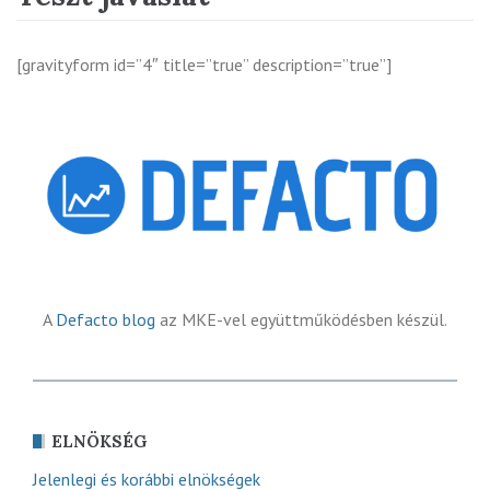
[gravityform id=”4″ title=”true” description=”true”]
A
Defacto blog
az MKE-vel együttműködésben készül.
ELNÖKSÉG
Jelenlegi és korábbi elnökségek