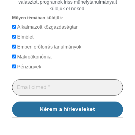
választott programok friss műhelytanulmányait
küldjük el neked.
Milyen témában küldjük:
Alkalmazott közgazdaságtan
Elmélet
Emberi erőforrás tanulmányok
Makroökonómia
Pénzügyek