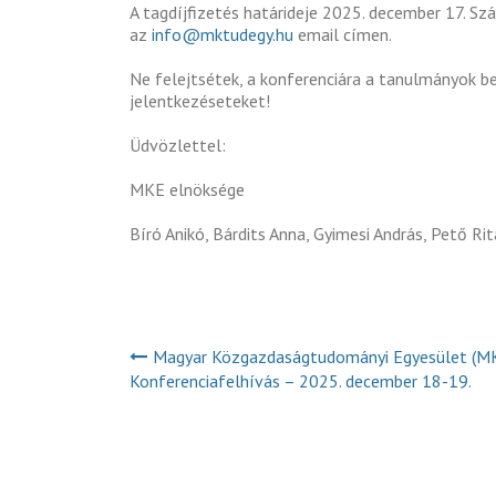
A tagdíjfizetés határideje 2025. december 17. Sz
az
info@mktudegy.hu
email címen.
Ne felejtsétek, a konferenciára a tanulmányok bek
jelentkezéseteket!
Üdvözlettel:
MKE elnöksége
Bíró Anikó, Bárdits Anna, Gyimesi András, Pető Rit
Magyar Közgazdaságtudományi Egyesület (M
Konferenciafelhívás – 2025. december 18-19.