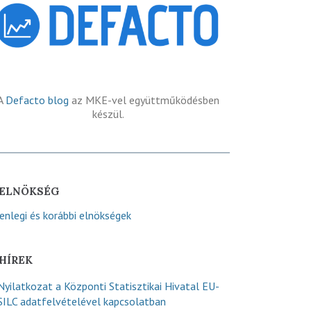
A
Defacto blog
az MKE-vel együttműködésben
készül.
ELNÖKSÉG
lenlegi és korábbi elnökségek
HÍREK
Nyilatkozat a Központi Statisztikai Hivatal EU-
SILC adatfelvételével kapcsolatban