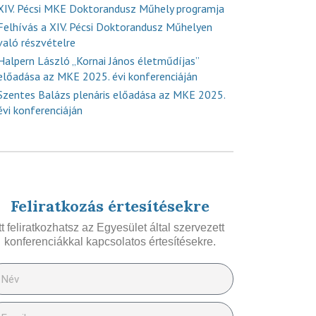
XIV. Pécsi MKE Doktorandusz Műhely programja
Felhívás a XIV. Pécsi Doktorandusz Műhelyen
való részvételre
Halpern László „Kornai János életműdíjas”
előadása az MKE 2025. évi konferenciáján
Szentes Balázs plenáris előadása az MKE 2025.
évi konferenciáján
Feliratkozás értesítésekre
Itt feliratkozhatsz az Egyesület által szervezett
konferenciákkal kapcsolatos értesítésekre.