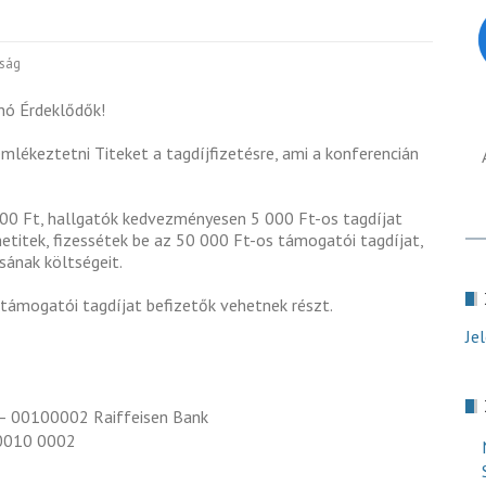
ság
nó Érdeklődők!
lékeztetni Titeket a tagdíjfizetésre, ami a konferencián
00 Ft, hallgatók kedvezményesen 5 000 Ft-os tagdíjat
hetitek, fizessétek be az 50 000 Ft-os támogatói tagdíjat,
sának költségeit.
 támogatói tagdíjat befizetők vehetnek részt.
Je
 00100002 Raiffeisen Bank
0010 0002