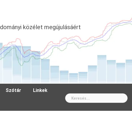
dományi közélet megújulásáért
Szótár
Linkek
Wh