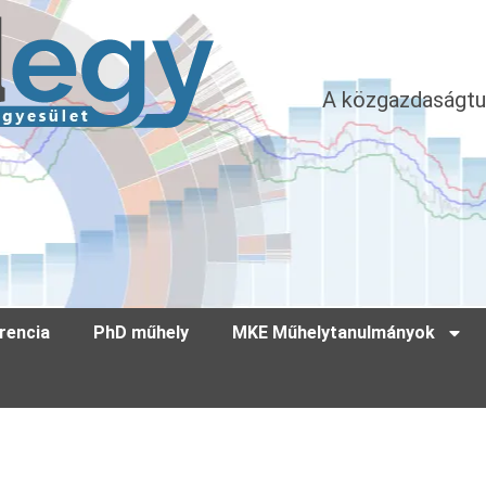
A közgazdaságtu
rencia
PhD műhely
MKE Műhelytanulmányok