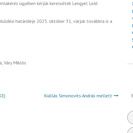
ámlakérés ügyében kérjük keressétek Lengyel Leát
üldési határideje 2025. október 31, várjuk továbbra is a
a, Váry Miklós
KE)
Kiállás Simonovits András mellett