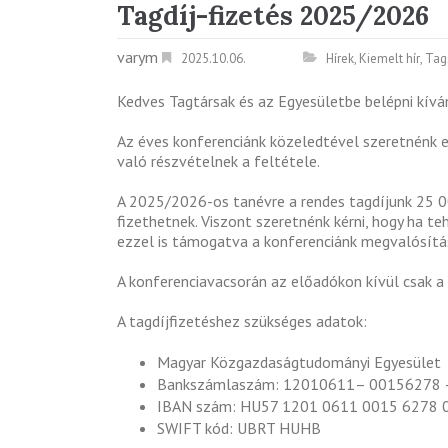
Tagdíj-fizetés 2025/2026
varym
2025.10.06.
Hírek
,
Kiemelt hír
,
Tag
Kedves Tagtársak és az Egyesületbe belépni kívá
Az éves konferenciánk közeledtével szeretnénk em
való részvételnek a feltétele.
A 2025/2026-os tanévre a rendes tagdíjunk 25 0
fizethetnek. Viszont szeretnénk kérni, hogy ha te
ezzel is támogatva a konferenciánk megvalósítá
A konferenciavacsorán az előadókon kívül csak a
A tagdíjfizetéshez szükséges adatok:
Magyar Közgazdaságtudományi Egyesület
Bankszámlaszám: 12010611– 00156278 –
IBAN szám: HU57 1201 0611 0015 6278 
SWIFT kód: UBRT HUHB