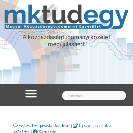
A közgazdaságtudományi közélet
megújulásáért
Whe
|
Fejlesztési javaslat küldése
Új szót javaslok a
|
Segítség
szótárba