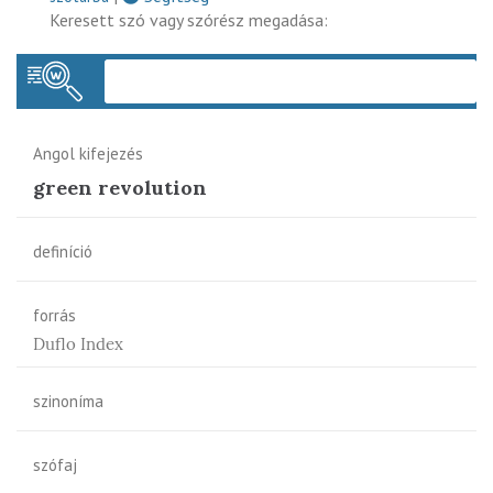
Keresett szó vagy szórész megadása:
Keres
Angol kifejezés
green revolution
definíció
forrás
Duflo Index
szinoníma
szófaj