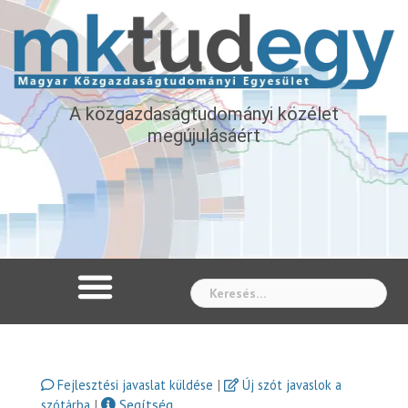
A közgazdaságtudományi közélet
megújulásáért
Whe
|
Fejlesztési javaslat küldése
Új szót javaslok a
|
Segítség
szótárba