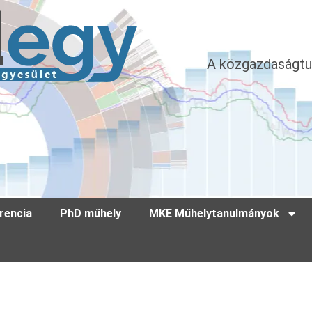
A közgazdaságtu
rencia
PhD műhely
MKE Műhelytanulmányok