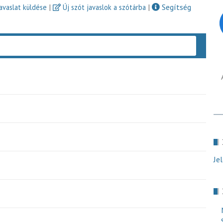
|
|
Segítség
javaslat küldése
Új szót javaslok a szótárba
Keres
Je