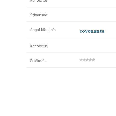
Kontextus
Szinoníma
Angol kifejezés
covenants
Kontextus
Értékelés