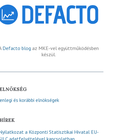
A
Defacto blog
az MKE-vel együttműködésben
készül.
ELNÖKSÉG
lenlegi és korábbi elnökségek
HÍREK
Nyilatkozat a Központi Statisztikai Hivatal EU-
SILC adatfelvételével kapcsolatban