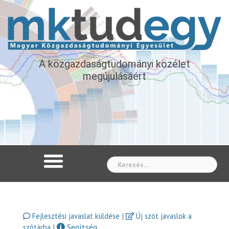
A közgazdaságtudományi közélet
megújulásáért
Whe
|
Fejlesztési javaslat küldése
Új szót javaslok a
|
Segítség
szótárba