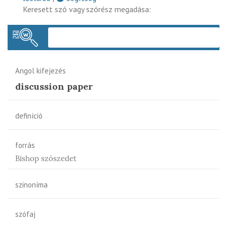
Keresett szó vagy szórész megadása:
Keres
Angol kifejezés
discussion paper
definíció
forrás
Bishop szószedet
szinoníma
szófaj