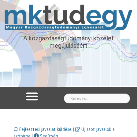
A közgazdaságtudományi közélet
megújulásáért
Whe
|
Fejlesztési javaslat küldése
Új szót javaslok a
|
Segítség
szótárba