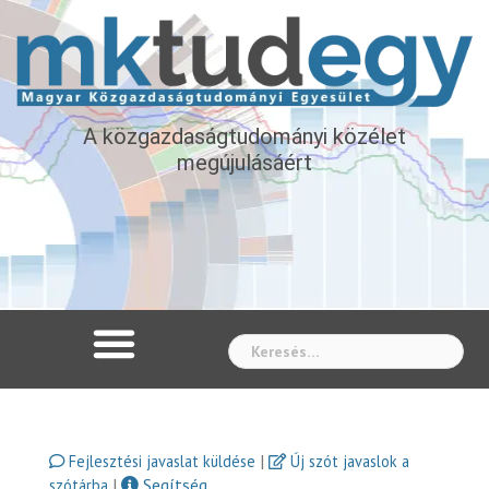
A közgazdaságtudományi közélet
megújulásáért
Whe
|
Fejlesztési javaslat küldése
Új szót javaslok a
|
Segítség
szótárba