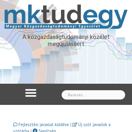
A közgazdaságtudományi közélet
megújulásáért
Whe
|
Fejlesztési javaslat küldése
Új szót javaslok a
|
Segítség
szótárba