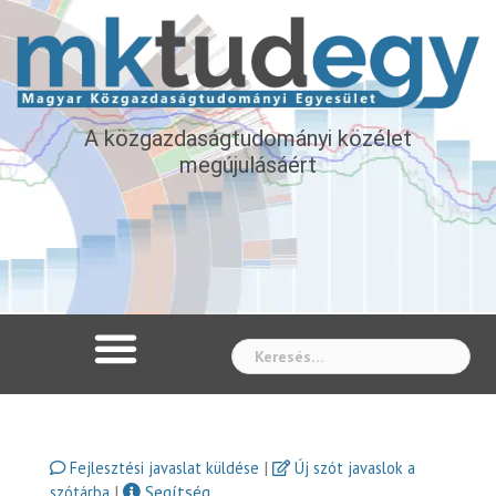
A közgazdaságtudományi közélet
megújulásáért
Whe
|
Fejlesztési javaslat küldése
Új szót javaslok a
|
Segítség
szótárba