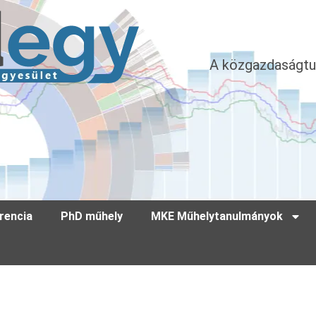
A közgazdaságtu
rencia
PhD műhely
MKE Műhelytanulmányok