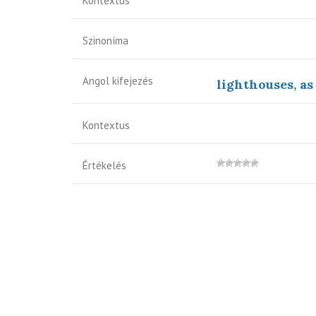
Kontextus
Szinoníma
Angol kifejezés
lighthouses, as
Kontextus
Értékelés