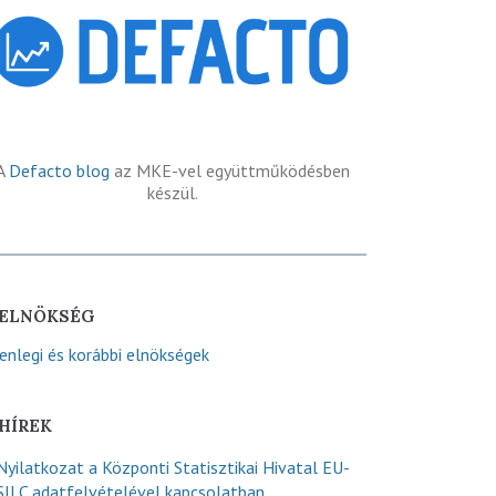
A
Defacto blog
az MKE-vel együttműködésben
készül.
ELNÖKSÉG
lenlegi és korábbi elnökségek
HÍREK
Nyilatkozat a Központi Statisztikai Hivatal EU-
SILC adatfelvételével kapcsolatban