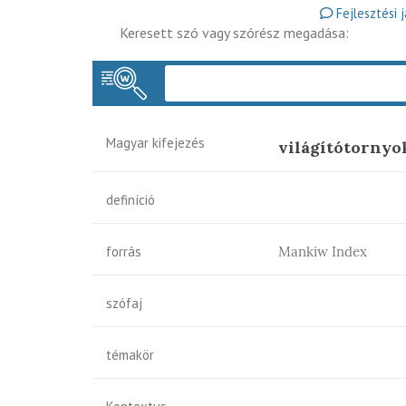
Fejlesztési 
Keresett szó vagy szórész megadása:
Magyar kifejezés
világítótornyo
definíció
forrás
Mankiw Index
szófaj
témakör