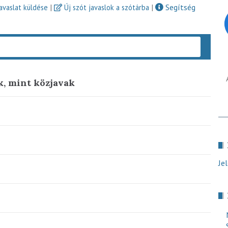
|
|
Segítség
javaslat küldése
Új szót javaslok a szótárba
Keres
k, mint közjavak
Je