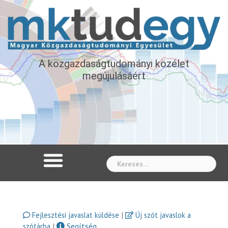
A közgazdaságtudományi közélet
megújulásáért
Whe
|
Fejlesztési javaslat küldése
Új szót javaslok a
|
Segítség
szótárba