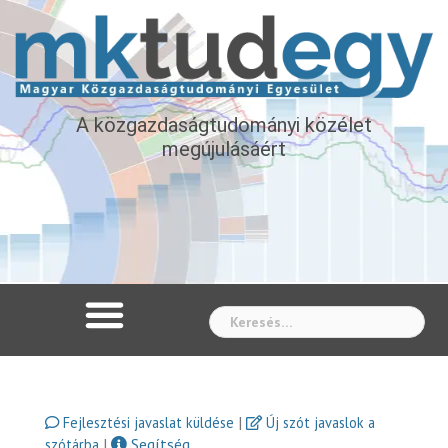
A közgazdaságtudományi közélet
megújulásáért
Whe
|
Fejlesztési javaslat küldése
Új szót javaslok a
|
Segítség
szótárba