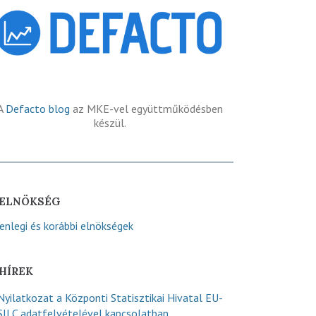
A
Defacto blog
az MKE-vel együttműködésben
készül.
ELNÖKSÉG
lenlegi és korábbi elnökségek
HÍREK
Nyilatkozat a Központi Statisztikai Hivatal EU-
SILC adatfelvételével kapcsolatban