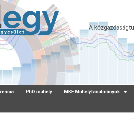
A közgazdaságtu
rencia
PhD műhely
MKE Műhelytanulmányok