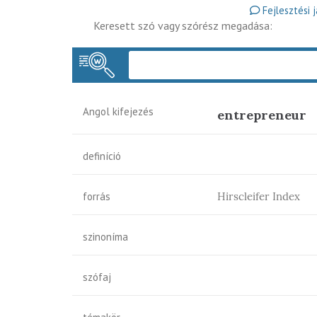
Fejlesztési 
Keresett szó vagy szórész megadása:
Angol kifejezés
entrepreneur
definíció
forrás
Hirscleifer Index
szinoníma
szófaj