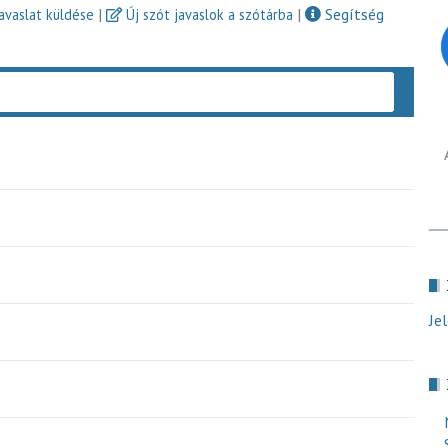
|
|
Segítség
javaslat küldése
Új szót javaslok a szótárba
Keres
Je