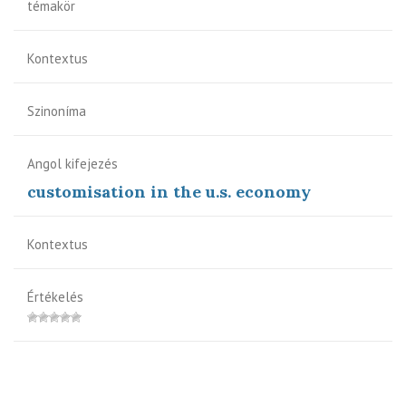
témakör
Kontextus
Szinoníma
Angol kifejezés
customisation in the u.s. economy
Kontextus
Értékelés