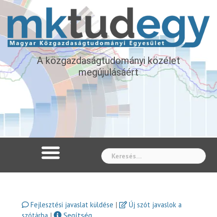
A közgazdaságtudományi közélet
megújulásáért
Whe
|
Fejlesztési javaslat küldése
Új szót javaslok a
|
Segítség
szótárba