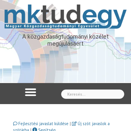
A közgazdaságtudományi közélet
megújulásáért
Whe
|
Fejlesztési javaslat küldése
Új szót javaslok a
|
Segítség
szótárba