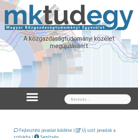
A közgazdaságtudományi közélet
megújulásáért
Whe
|
Fejlesztési javaslat küldése
Új szót javaslok a
|
Segítség
szótárba