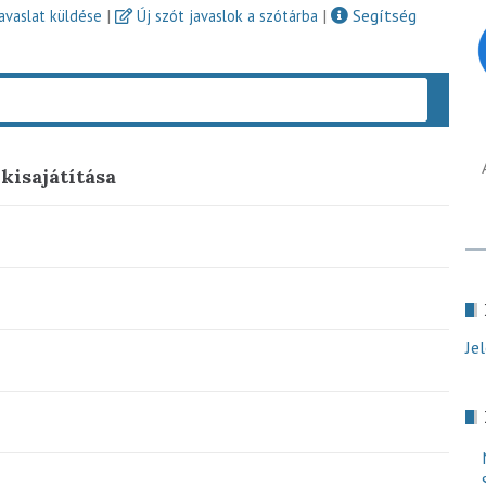
|
|
Segítség
javaslat küldése
Új szót javaslok a szótárba
Keres
 kisajátítása
Je