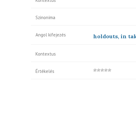
Kontextus
Szinoníma
Angol kifejezés
holdouts, in ta
Kontextus
Értékelés