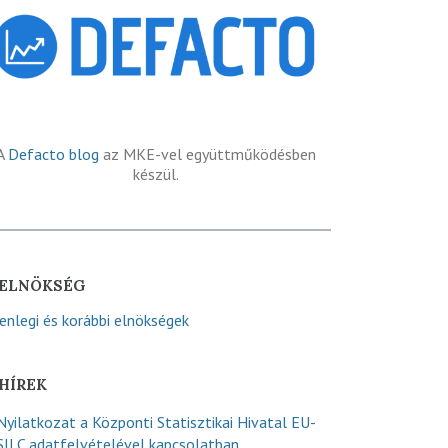
A
Defacto blog
az MKE-vel együttműködésben
készül.
ELNÖKSÉG
lenlegi és korábbi elnökségek
HÍREK
Nyilatkozat a Központi Statisztikai Hivatal EU-
SILC adatfelvételével kapcsolatban