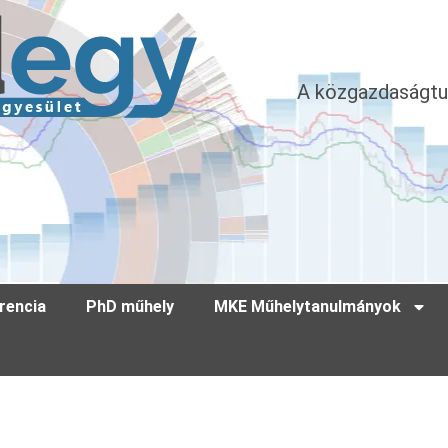
A közgazdaságtu
rencia
PhD műhely
MKE Műhelytanulmányok