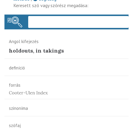
Keresett szó vagy szórész megadása:
Keres
Angol kifejezés
holdouts, in takings
definíció
forrás
Cooter-Ulen Index
szinoníma
szófaj