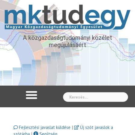
A közgazdaságtudományi közélet
megújulásáért
Whe
|
Fejlesztési javaslat küldése
Új szót javaslok a
|
Segítség
szótárba