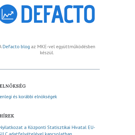
A
Defacto blog
az MKE-vel együttműködésben
készül.
ELNÖKSÉG
lenlegi és korábbi elnökségek
HÍREK
Nyilatkozat a Központi Statisztikai Hivatal EU-
SILC adatfelvételével kapcsolatban