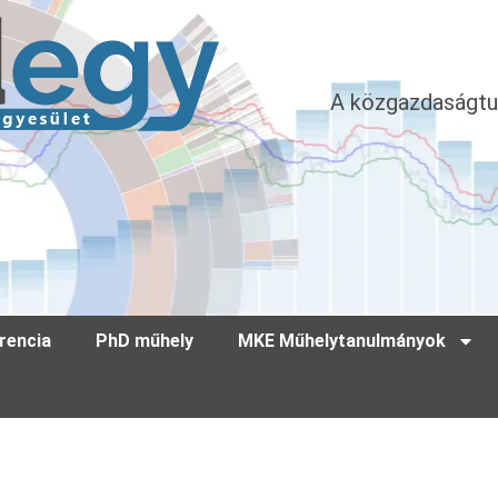
A közgazdaságtu
rencia
PhD műhely
MKE Műhelytanulmányok