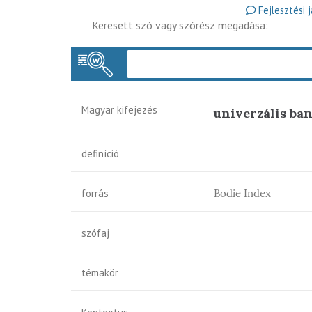
Fejlesztési 
Keresett szó vagy szórész megadása:
Magyar kifejezés
univerzális ba
definíció
forrás
Bodie Index
szófaj
témakör