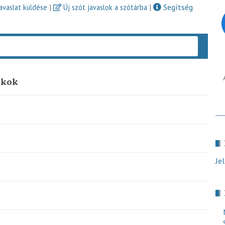
|
|
Segítség
javaslat küldése
Új szót javaslok a szótárba
Keres
nkok
Je