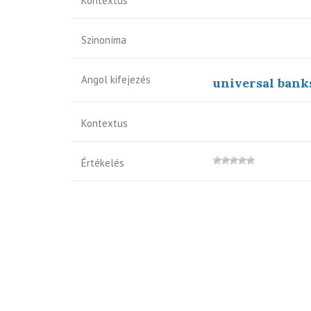
Kontextus
Szinoníma
Angol kifejezés
universal bank
Kontextus
Értékelés