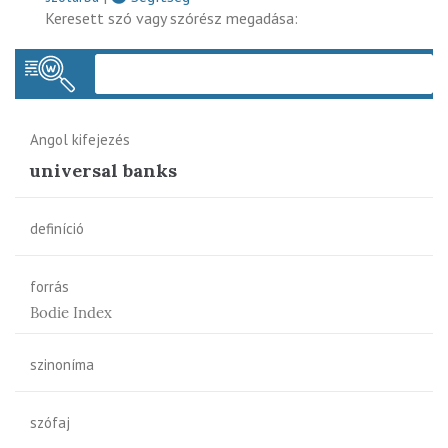
Keresett szó vagy szórész megadása:
Keres
Angol kifejezés
universal banks
definíció
forrás
Bodie Index
szinoníma
szófaj