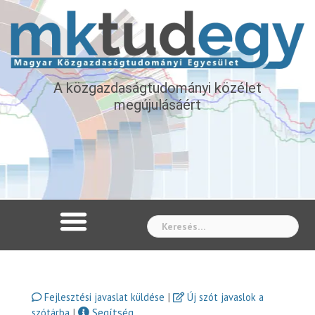
A közgazdaságtudományi közélet
megújulásáért
Whe
|
Fejlesztési javaslat küldése
Új szót javaslok a
|
Segítség
szótárba