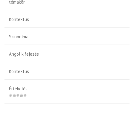
témakör
Kontextus
Szinoníma
Angol kifejezés
Kontextus
Értékelés