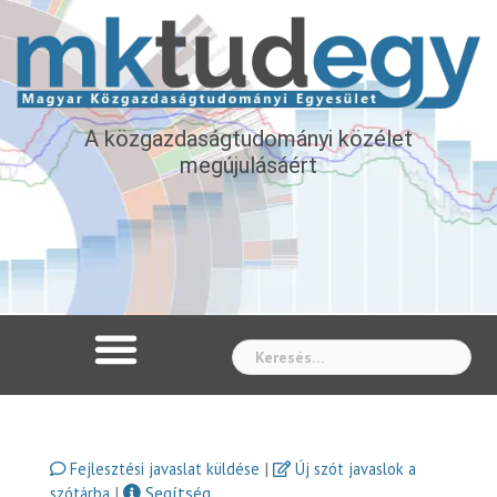
A közgazdaságtudományi közélet
megújulásáért
Whe
|
Fejlesztési javaslat küldése
Új szót javaslok a
|
Segítség
szótárba