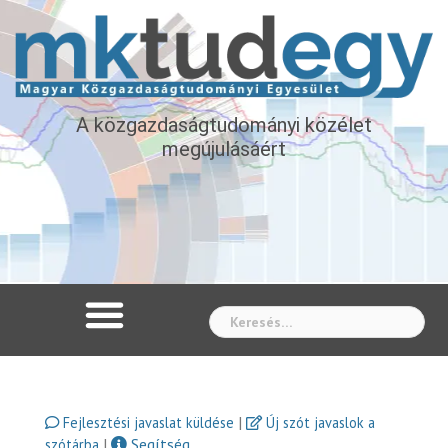
A közgazdaságtudományi közélet
megújulásáért
Whe
|
Fejlesztési javaslat küldése
Új szót javaslok a
|
Segítség
szótárba