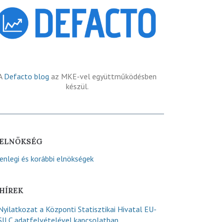
A
Defacto blog
az MKE-vel együttműködésben
készül.
ELNÖKSÉG
lenlegi és korábbi elnökségek
HÍREK
Nyilatkozat a Központi Statisztikai Hivatal EU-
SILC adatfelvételével kapcsolatban