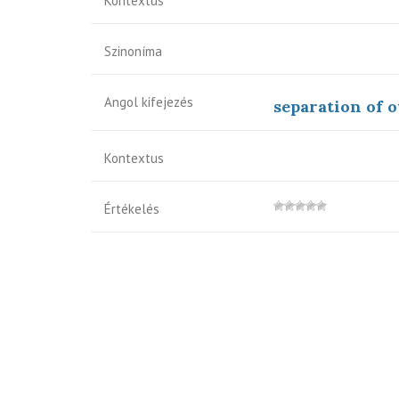
Kontextus
Szinoníma
Angol kifejezés
separation of 
Kontextus
Értékelés