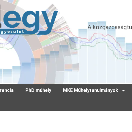
A közgazdaságtu
rencia
PhD műhely
MKE Műhelytanulmányok