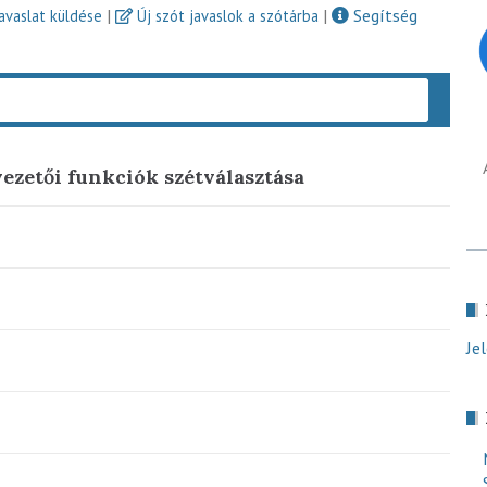
|
|
Segítség
javaslat küldése
Új szót javaslok a szótárba
Keres
vezetői funkciók szétválasztása
Je