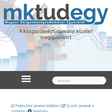
A közgazdaságtudományi közélet
megújulásáért
Whe
|
Fejlesztési javaslat küldése
Új szót javaslok a
|
Segítség
szótárba