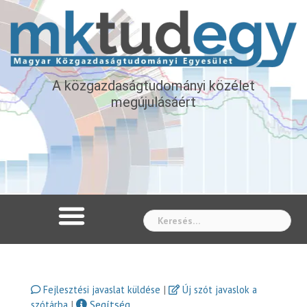
A közgazdaságtudományi közélet
megújulásáért
Whe
|
Fejlesztési javaslat küldése
Új szót javaslok a
|
Segítség
szótárba