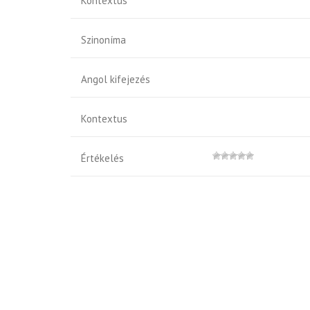
Kontextus
Szinoníma
Angol kifejezés
Kontextus
Értékelés