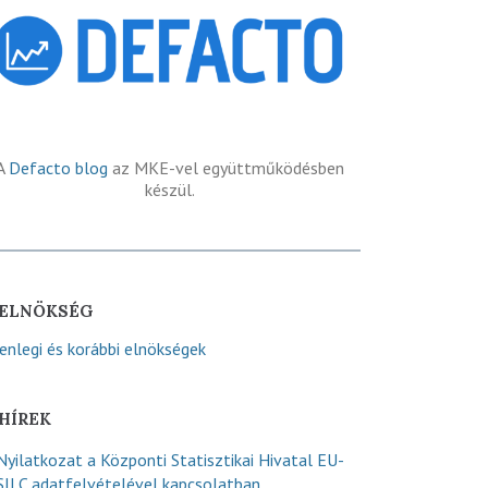
A
Defacto blog
az MKE-vel együttműködésben
készül.
ELNÖKSÉG
lenlegi és korábbi elnökségek
HÍREK
Nyilatkozat a Központi Statisztikai Hivatal EU-
SILC adatfelvételével kapcsolatban