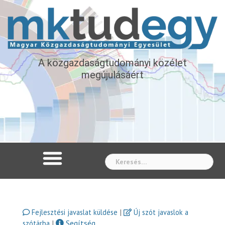
A közgazdaságtudományi közélet
megújulásáért
Whe
|
Fejlesztési javaslat küldése
Új szót javaslok a
|
Segítség
szótárba