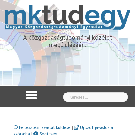
A közgazdaságtudományi közélet
megújulásáért
Whe
|
Fejlesztési javaslat küldése
Új szót javaslok a
|
Segítség
szótárba